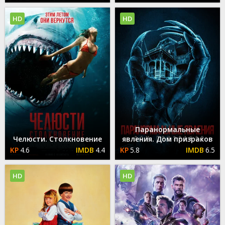
HD
HD
Паранормальные
Челюсти. Столкновение
явления. Дом призраков
4.6
4.4
5.8
6.5
HD
HD