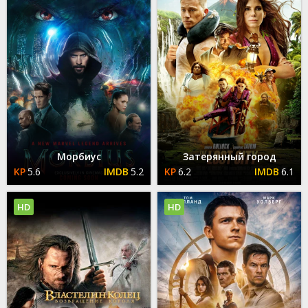
Морбиус
Затерянный город
5.6
5.2
6.2
6.1
HD
HD