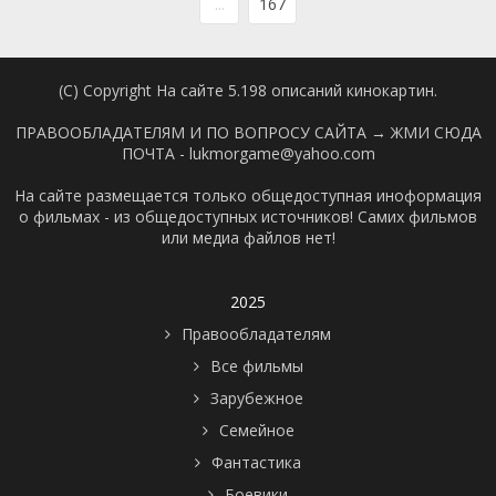
...
167
(C) Copyright На сайте 5.198 описаний кинокартин.
ПРАВООБЛАДАТЕЛЯМ И ПО ВОПРОСУ САЙТА →
ЖМИ СЮДА
ПОЧТА - lukmorgame@yahoo.com
На сайте размещается только общедоступная иноформация
о фильмах - из общедоступных источников! Самих фильмов
или медиа файлов нет!
2025
Правообладателям
Все фильмы
Зарубежное
Семейное
Фантастика
Боевики