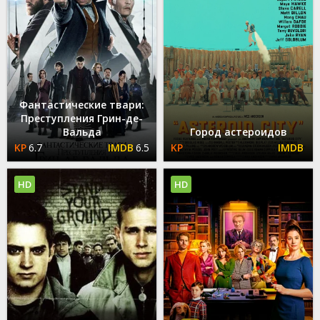
Фантастические твари:
Преступления Грин-де-
Вальда
Город астероидов
6.7
6.5
HD
HD