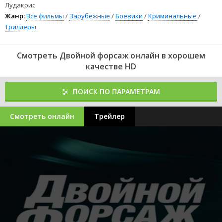
118
Двойной форсаж (2003) вы можете смотреть онлайн бесплатно
Лудакрис
в хорошем качестве полностью на русском языке на любом
Жанр:
Все фильмы
/
Зарубежные
/
Боевики
/
Криминальные
/
устройстве.
Триллеры
Смотреть Двойной форсаж онлайн в хорошем
качестве HD
ПОИСК ПО ПАРАМЕТРАМ
Смотреть онлайн
Трейлер