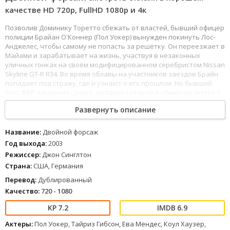
качестве HD 720p, FullHD 1080р и 4к
Позволив Доминику Торетто сбежать от властей, бывший офицер
полиции Брайан О'Коннер (Пол Уокер) вынужден покинуть Лос-
Анджелес, чтобы самому не попасть за решётку. Он переезжает в
Майами и зарабатывает на жизнь, участвуя в незаконных
уличных гонках на своём модифицированном серебристом Nissan
Skyline GT-R R34. Во время облавы на участников заездов Брайн
попадает под стражу, где и узнают о его прошлом. Но бывший
босс ФБР заключил сделку, согласно которой в обмен на снятие с
него судимости О'Коннер должен внедриться и разоблачить
Развернуть описание
аргентинского наркобарона Картера Верон (Коул Хаузер). В этом
ему поможет агент Моника Фуэнтес (Ева Мендес), которая
работает у криминального авторитета под прикрытием уже год.
Название:
Двойной форсаж
Вместе с верным помощником Романом Пирсом (Тайриз Гибсон)
Год выхода:
2003
Брайн пытается поступить на службу, но сначала они должны
Режиссер:
Джон Синглтон
пройти испытание. После успешной проверки им дают
Страна:
США, Германия
настоящее задание — доставить крупную сумму денег на
аэродром. При подготовке Брайн и Роман понимают, что полиция
Перевод:
Дублированный
только помешает выполнить задание, а Верон уже догадывается
Качество:
720 - 1080
о их связи с ФБР. Гонщики решают провернуть свой собственный
план.
7.2
6.9
101
102
103
104
105
106
107
108
109
110
111
112
113
114
115
116
117
Актеры:
Пол Уокер, Тайриз Гибсон, Ева Мендес, Коул Хаузер,