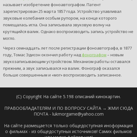
называет изобретение фоноавтографом. Патент
зарегистрирован 25 марта 1857 года. Устройство улавливал
звуковые колебания особым рупором, на конце которого
помещалась игла. Она записывала звуковую волну на
крутящийся валик. Однако воспроизводить запись устройство не
могло.
Через семнадцать лет после регистрации фоноавтографа, в 1877
году, Томас Эдисон окончил работу над
фонографом
– новым
звукозаписывающим устройством. Механизм работы оставался
прежним, а звук записывался на валик. Фонограф оказался
больше совершенным и «мог» воспроизводить записанное.
(C) Copyright На сайте 5.198 описаний кинокартин.
ПРАВООБЛАДАТЕЛЯМ И ПО ВОПРОСУ САЙТА →
ЖМИ СЮДА
ПОЧТА - lukmorgame@yahoo.com
На сайте размещается только общедоступная иноформация
о фильмах - из общедоступных источников! Самих фильмов