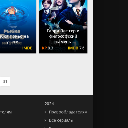
Гарри Поттер и
ыбка Поньо на
философский
утесе
камень
8.3
7.6
31
2024
телям
Правообладателям
Все сериалы