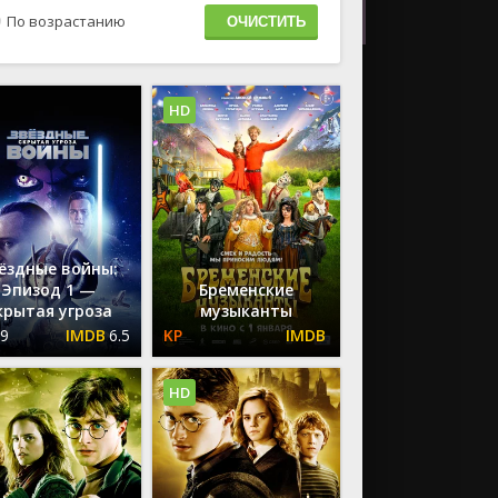
По возрастанию
HD
ёздные войны:
Эпизод 1 —
Бременские
крытая угроза
музыканты
.9
6.5
HD