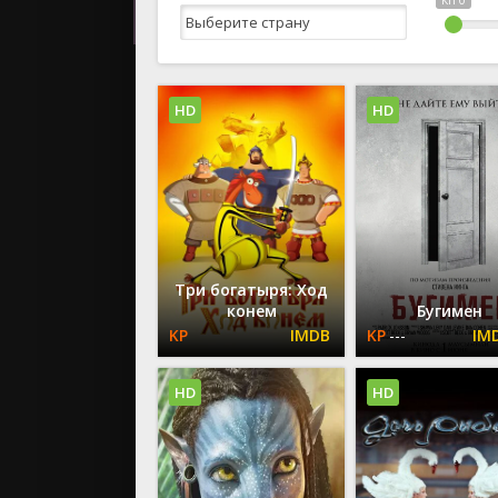
КП 0
2023
2022
2021
HD
HD
Русские
СССР
Зарубежн
Три богатыря: Ход
конем
Бугимен
---
HD
HD