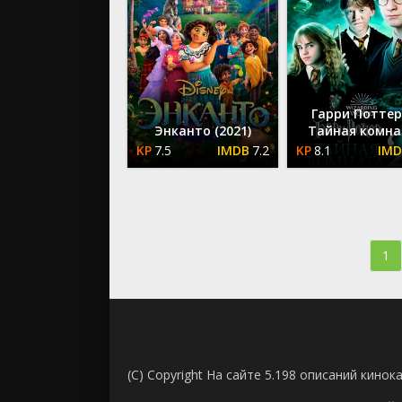
Гарри Поттер
Энканто (2021)
Тайная комна
7.5
7.2
8.1
1
(C) Copyright На сайте 5.198 описаний кинок