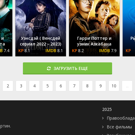
 и
Уэнсдэй ( Венсдей
Гарри Поттер и
Р
та
сериал 2022 - 2023)
узник Азкабана
7.4
8.1
8.1
8.2
7.9
ЗАГРУЗИТЬ ЕЩЕ
2
3
4
5
6
7
8
9
10
...
2025
Правооблада
артин.
Все фильмы