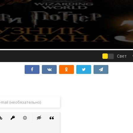
Свет
 список
ванный список
тавить ссылку
Вставить защищенную ссылку
Вставить смайлик
Вставка скрытого текста
Вставка цитаты