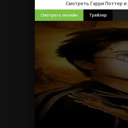
Заговор Дья
Смотреть Гарри Поттер и 
Тайна Пропа
онлайн беспл
Смотреть онлайн
Трейлер
устройстве.