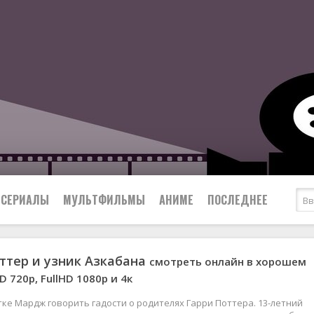
СЕРИАЛЫ
МУЛЬТФИЛЬМЫ
АНИМЕ
ПОСЛЕДНЕЕ
ттер и узник Азкабана
смотреть онлайн в хорошем
Все
Криминал
D 720p, FullHD 1080р и 4к
Боевики
Мелодрамы
Военные
2024
Приключения
тке Мардж говорить гадости о родителях Гарри Поттера. 13-летний