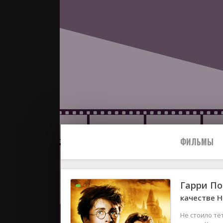
ФИЛЬМЫ
Гарри По
Все
качестве H
2024
Не стоило тё