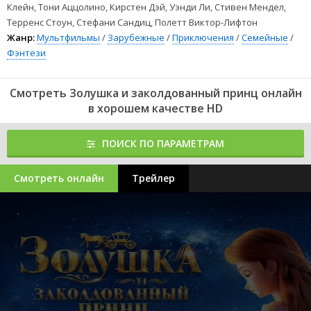
Клейн, Тони Аццолино, Кирстен Дэй, Уэнди Ли, Стивен Мендел,
Терренс Стоун, Стефани Сандиц, Полетт Виктор-Лифтон
Жанр:
Мультфильмы
/
Зарубежные
/
Приключения
/
Семейные
/
Фэнтези
Смотреть Золушка и заколдованный принц онлайн
в хорошем качестве HD
ПОИСК ПО ПАРАМЕТРАМ
Смотреть онлайн
Трейлер