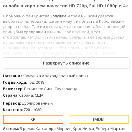
онлайн в хорошем качестве HD 720p, FullHD 1080р и 4к
С помощью феи Кристал
Золушке
и трем мышкам удается
выбраться из чердака, где они живут, и попасть в Королевский
дворец на бал. Там им открывается страшная тайна: настоящий
принц был
превращен
в мышь Злой ведьмой, а тот,
кто возглавляет бал - самозванец. Золушка и ее верные друзья
отправляются в опасное приключение, чтобы вернуть
настоящему принцу самого себя и помочь победить силы
зла. Золушка и заколдованный принц (Год: 2018) вы можете
смотреть онлайн бесплатно в хорошем качестве полностью на
Развернуть описание
русском языке на любом устройстве.
Название:
Золушка и заколдованный принц
Год выхода:
Год: 2018
Режиссер:
Режиссер: Линн Саузерленд
Страна:
Страна: США
Перевод:
Дублированный
Качество:
720 - 1080
Актеры:
В ролях: Кассандра Моррис, Крис Ниоси, Роберт Мартин