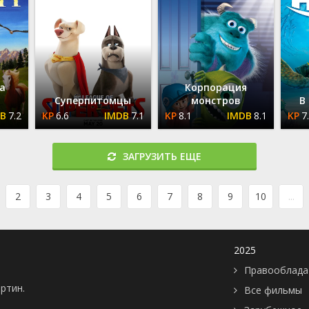
а
Корпорация
Суперпитомцы
монстров
В
7.2
6.6
7.1
8.1
8.1
7
ЗАГРУЗИТЬ ЕЩЕ
2
3
4
5
6
7
8
9
10
...
2025
Правооблада
артин.
Все фильмы