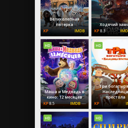
Великолепная
пятерка
Ходячий зам
8.3
HD
HD
Три богатыря
Маша и Медведь в
Наследниц
кино: 12 месяцев
престола
8.5
---
HD
HD