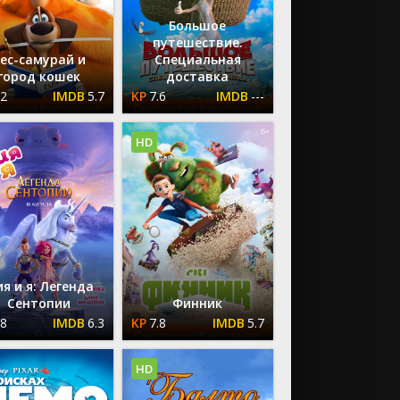
Большое
путешествие.
ес-самурай и
Специальная
город кошек
доставка
.2
5.7
7.6
---
HD
я и я: Легенда
Сентопии
Финник
.8
6.3
7.8
5.7
HD