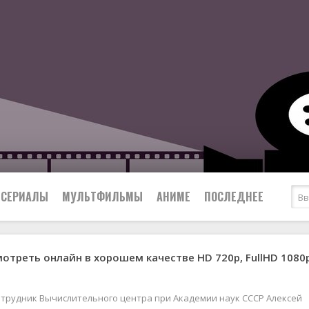
СЕРИАЛЫ
МУЛЬТФИЛЬМЫ
АНИМЕ
ПОСЛЕДНЕЕ
мотреть онлайн в хорошем качестве HD 720p, FullHD 1080
Все
Криминал
Боевики
Мелодрамы
Военные
2024
Приключения
сотрудник Вычислительного центра при Академии наук СССР Алексей