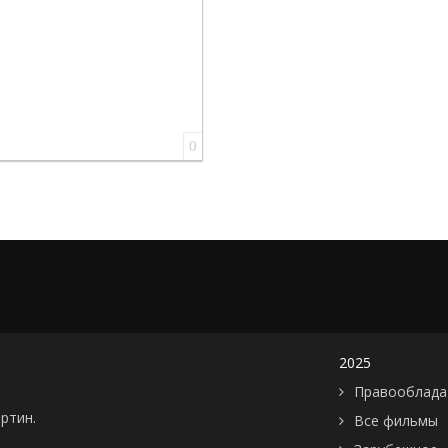
0
2025
Правооблада
артин.
Все фильмы