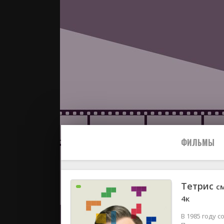
ФИЛЬМЫ
Тетрис
с
Все
4к
2024
В 1985 году 