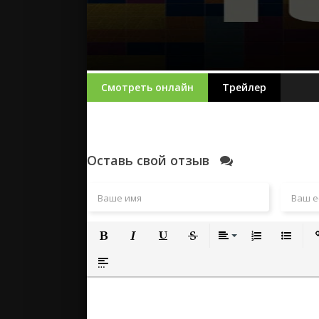
Смотреть онлайн
Трейлер
Оставь свой отзыв
Полужирный
Курсив
Подчеркнутый
Зачеркнутый
Выравнивание
Нумерованный
Маркиро
Вс
Вставка спойлера