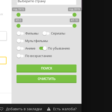
год 1915
год 2019
ых
КП 0
КП 10
тью
Фильмы
Сериалы
Мультфильмы
Аниме
По убыванию
По возрастанию
Добавить в закладки
Есть жалоба?