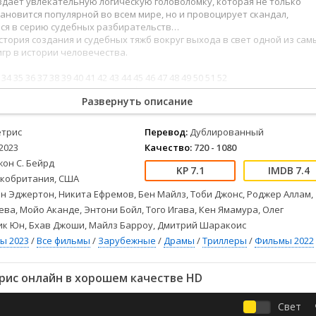
дает увлекательную логическую головоломку, которая не только
Детективы
2023
Семейные
ановится популярной во всем мире, но и провоцирует скандал,
Детские
2022
Спорт
я в серию судебных разбирательств…
Драмы
2021
Триллеры
стория создания и судебных тяжб вокруг выхода в свет одной из сам
гр в истории человечества.
Комедии
Ужасы
Русские
Фантастика
34
35
36
37
38
39
40
41
42
43
44
45
46
47
48
49
50
51
52
) вы можете смотреть онлайн бесплатно в хорошем качестве полнос
СССР
Фэнтези
Развернуть описание
зыке на любом устройстве.
ые
Зарубежные
Фильмы из соцетей
етрис
Перевод:
Дублированный
2023
Качество:
720 - 1080
он С. Бейрд
7.1
7.4
кобритания, США
н Эджертон, Никита Ефремов, Бен Майлз, Тоби Джонс, Роджер Аллам,
ва, Мойо Аканде, Энтони Бойл, Того Игава, Кен Ямамура, Олег
ик Юн, Бхав Джоши, Майлз Барроу, Дмитрий Шаракоис
ы 2023
/
Все фильмы
/
Зарубежные
/
Драмы
/
Триллеры
/
Фильмы 2022
рис онлайн в хорошем качестве HD
Свет