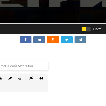
Свет
 список
ванный список
тавить ссылку
Вставить защищенную ссылку
Вставить смайлик
Вставка скрытого текста
Вставка цитаты