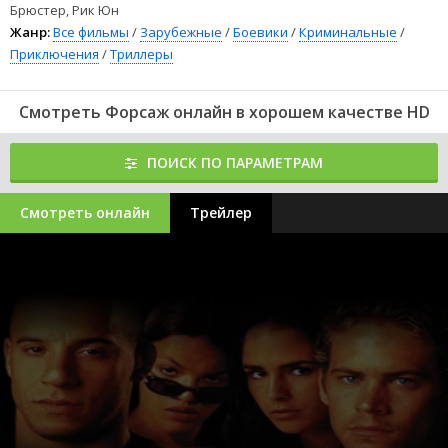
друга взять его в дело, которое приносит ему реальный доход .
Брюстер, Рик Юн
Жанр:
Все фильмы
/
Зарубежные
/
Боевики
/
Криминальные
/
119
120
121
122
123
124
125
126
127
128
129
130
131
132
133
134
135
Приключения
/
Триллеры
136
Форсаж (2001) вы можете смотреть онлайн бесплатно в
хорошем качестве полностью на русском языке на любом
устройстве.
Смотреть Форсаж онлайн в хорошем качестве HD
ПОИСК ПО ПАРАМЕТРАМ
Смотреть онлайн
Трейлер