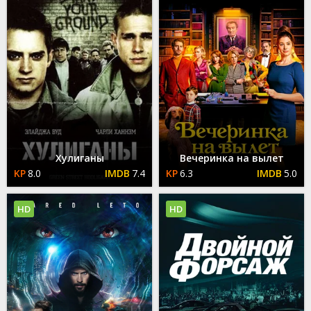
Хулиганы
Вечеринка на вылет
8.0
7.4
6.3
5.0
HD
HD