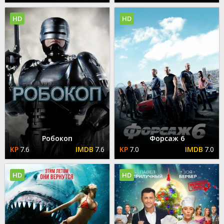
HD
HD
Робокоп
Форсаж 6
7.6
7.6
7.0
7.0
HD
HD