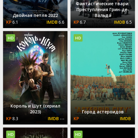
Фантастические твари:
Преступления Грин-де-
Двойная петля 2022
Вальда
6.1
6.6
6.7
6.5
HD
HD
Король и Шут (сериал
2023)
Город астероидов
8.3
---
HD
HD