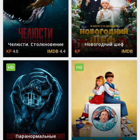
Челюсти. Столкновение
Новогодний шеф
4.6
4.4
HD
HD
Паранормальные