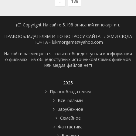
...
188
(C) Copyright На сайте 5.198 описаний кинокартин.
ПРАВООБЛАДАТЕЛЯМ И ПО ВОПРОСУ САЙТА →
ЖМИ СЮДА
ПОЧТА - lukmorgame@yahoo.com
На сайте размещается только общедоступная иноформация
о фильмах - из общедоступных источников! Самих фильмов
или медиа файлов нет!
2025
Правообладателям
Все фильмы
Зарубежное
Семейное
Фантастика
Боевики