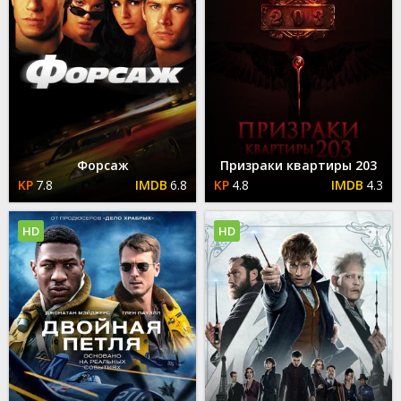
Форсаж
Призраки квартиры 203
7.8
6.8
4.8
4.3
HD
HD