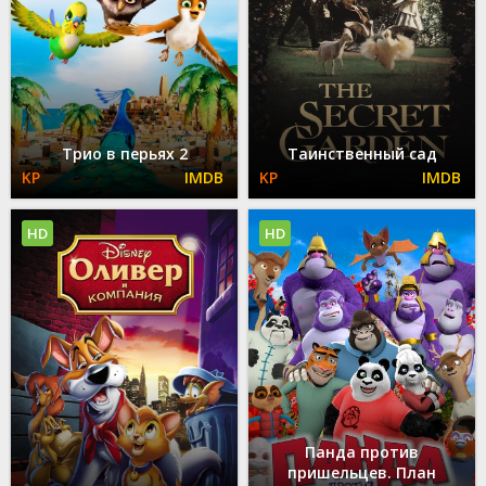
Трио в перьях 2
Таинственный сад
HD
HD
Панда против
пришельцев. План