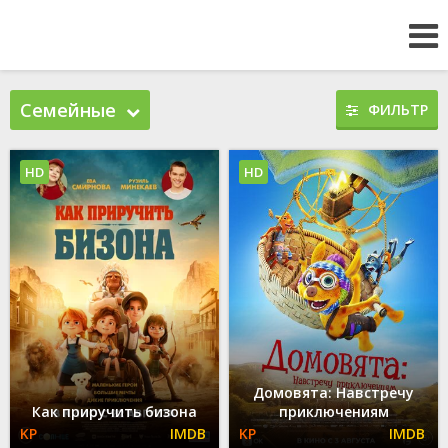
Семейные
ФИЛЬТР
HD
HD
Домовята: Навстречу
Как приручить бизона
приключениям