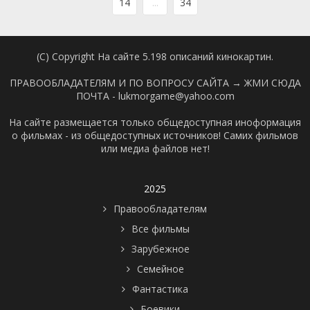
14
...
34
(C) Copyright На сайте 5.198 описаний кинокартин.
ПРАВООБЛАДАТЕЛЯМ И ПО ВОПРОСУ САЙТА →
ЖМИ СЮДА
ПОЧТА - lukmorgame@yahoo.com
На сайте размещается только общедоступная иноформация
о фильмах - из общедоступных источников! Самих фильмов
или медиа файлов нет!
2025
Правообладателям
Все фильмы
Зарубежное
Семейное
Фантастика
Боевики