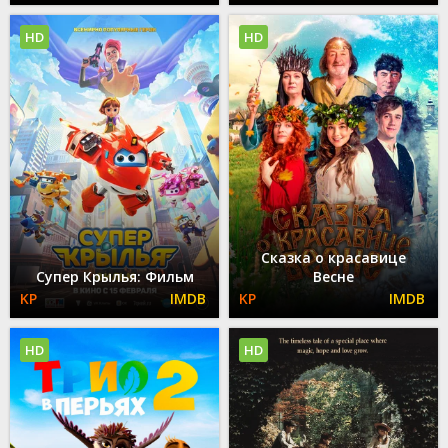
HD
HD
Сказка о красавице
Супер Крылья: Фильм
Весне
HD
HD