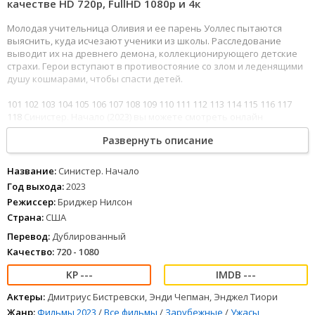
качестве HD 720p, FullHD 1080р и 4к
Молодая учительница Оливия и ее парень Уоллес пытаются
выяснить, куда исчезают ученики из школы. Расследование
выводит их на древнего демона, коллекционирующего детские
страхи. Герои вступают в противостояние со злом и леденящими
душу кошмарами, чтобы спасти детей.
101
102
103
104
105
106
107
108
109
110
111
112
113
114
115
116
117
118
Синистер. Начало (2023) вы можете смотреть онлайн
бесплатно в хорошем качестве полностью на русском языке на
Развернуть описание
любом устройстве.
Название:
Синистер. Начало
Год выхода:
2023
Режиссер:
Бриджер Нилсон
Страна:
США
Перевод:
Дублированный
Качество:
720 - 1080
---
---
Актеры:
Дмитриус Бистревски, Энди Чепман, Энджел Тиори
Жанр:
Фильмы 2023
/
Все фильмы
/
Зарубежные
/
Ужасы