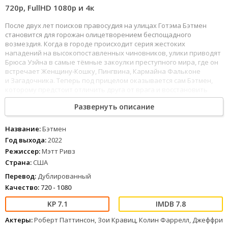
720p, FullHD 1080р и 4к
После двух лет поисков правосудия на улицах Готэма Бэтмен
становится для горожан олицетворением беспощадного
возмездия. Когда в городе происходит серия жестоких
нападений на высокопоставленных чиновников, улики приводят
Брюса Уэйна в самые тёмные закоулки преступного мира, где он
встречает Женщину-Кошку, Пингвина, Кармайна Фальконе
и Загадочника. Теперь под прицелом оказывается сам Бэтмен,
которому предстоит отличить друга от врага и восстановить
справедливость во имя Готэма.
Развернуть описание
77
78
79
80
81
82
83
84
85
86
87
88
89
90
91
92
93
94
95
96
97
98
99
100
Бэтмен (2022) вы можете смотреть онлайн бесплатно в
Название:
Бэтмен
хорошем качестве полностью на русском языке на любом
Год выхода:
2022
устройстве.
Режиссер:
Мэтт Ривз
Страна:
США
Перевод:
Дублированный
Качество:
720 - 1080
7.1
7.8
Актеры:
Роберт Паттинсон, Зои Кравиц, Колин Фаррелл, Джеффри