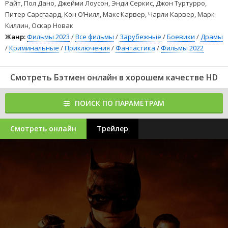
Райт, Пол Дано, Джейми Лоусон, Энди Серкис, Джон Туртурро,
Питер Сарсгаард, Кон О’Нилл, Макс Карвер, Чарли Карвер, Марк
Киллин, Оскар Новак
Жанр:
Фильмы 2023
/
Все фильмы
/
Зарубежные
/
Боевики
/
Драмы
/
Криминальные
/
Приключения
/
Фантастика
/
Фильмы 2022
Смотреть Бэтмен онлайн в хорошем качестве HD
ПОИСК ПО ПАРАМЕТРАМ
Смотреть онлайн
Трейлер