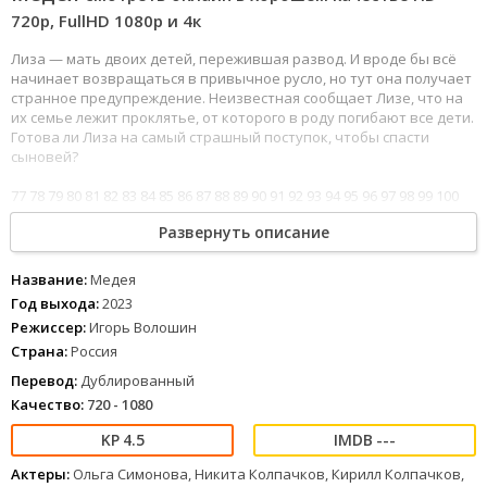
720p, FullHD 1080р и 4к
Лиза — мать двоих детей, пережившая развод. И вроде бы всё
начинает возвращаться в привычное русло, но тут она получает
странное предупреждение. Неизвестная сообщает Лизе, что на
их семье лежит проклятье, от которого в роду погибают все дети.
Готова ли Лиза на самый страшный поступок, чтобы спасти
сыновей?
77
78
79
80
81
82
83
84
85
86
87
88
89
90
91
92
93
94
95
96
97
98
99
100
Развернуть описание
Медея (2023) вы можете смотреть онлайн бесплатно в хорошем
качестве полностью на русском языке на любом устройстве.
Название:
Медея
Год выхода:
2023
Режиссер:
Игорь Волошин
Страна:
Россия
Перевод:
Дублированный
Качество:
720 - 1080
4.5
---
Актеры:
Ольга Симонова, Никита Колпачков, Кирилл Колпачков,