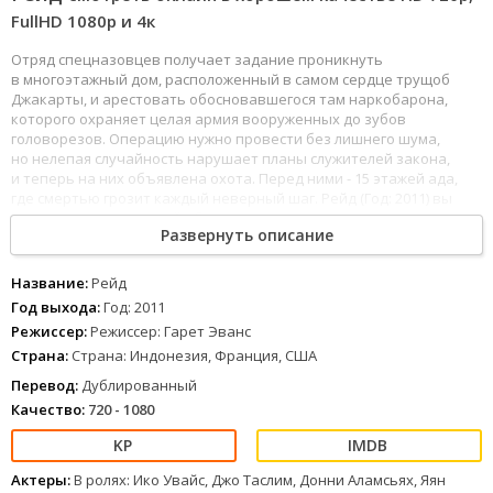
FullHD 1080р и 4к
Отряд спецназовцев получает задание проникнуть
в многоэтажный дом, расположенный в самом сердце трущоб
Джакарты, и арестовать обосновавшегося там наркобарона,
которого охраняет целая армия вооруженных до зубов
головорезов. Операцию нужно провести без лишнего шума,
но нелепая случайность нарушает планы служителей закона,
и теперь на них объявлена охота. Перед ними - 15 этажей ада,
где смертью грозит каждый неверный шаг. Рейд (Год: 2011) вы
можете смотреть онлайн бесплатно в хорошем качестве
Развернуть описание
полностью на русском языке на любом устройстве.
Название:
Рейд
Год выхода:
Год: 2011
Режиссер:
Режиссер: Гарет Эванс
Страна:
Страна: Индонезия, Франция, США
Перевод:
Дублированный
Качество:
720 - 1080
Актеры:
В ролях: Ико Увайс, Джо Таслим, Донни Аламсьях, Яян