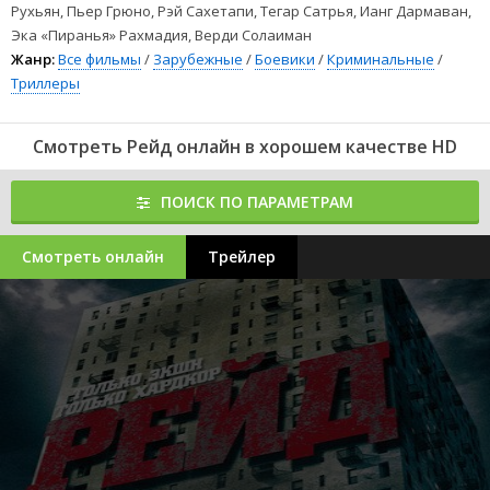
Рухьян, Пьер Грюно, Рэй Сахетапи, Тегар Сатрья, Ианг Дармаван,
Эка «Пиранья» Рахмадия, Верди Солаиман
Жанр:
Все фильмы
/
Зарубежные
/
Боевики
/
Криминальные
/
Триллеры
Смотреть Рейд онлайн в хорошем качестве HD
ПОИСК ПО ПАРАМЕТРАМ
Смотреть онлайн
Трейлер