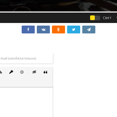
Свет
 список
ванный список
тавить ссылку
Вставить защищенную ссылку
Вставить смайлик
Вставка скрытого текста
Вставка цитаты