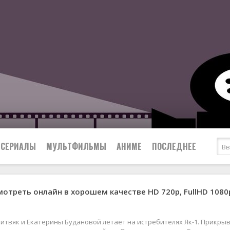
СЕРИАЛЫ
МУЛЬТФИЛЬМЫ
АНИМЕ
ПОСЛЕДНЕЕ
мотреть онлайн в хорошем качестве HD 720p, FullHD 1080
Все
Криминал
Боевики
Мелодрамы
Военные
2024
Приключения
итвяк и Екатерины Будановой летает на истребителях Як-1. Прикры