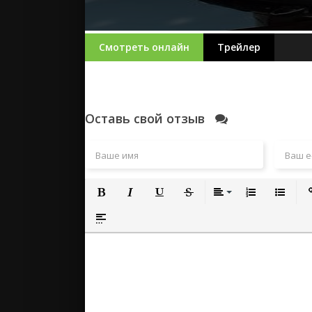
Смотреть онлайн
Трейлер
Оставь свой отзыв
Полужирный
Курсив
Подчеркнутый
Зачеркнутый
Выравнивание
Нумерованный
Маркиро
Вс
Вставка спойлера