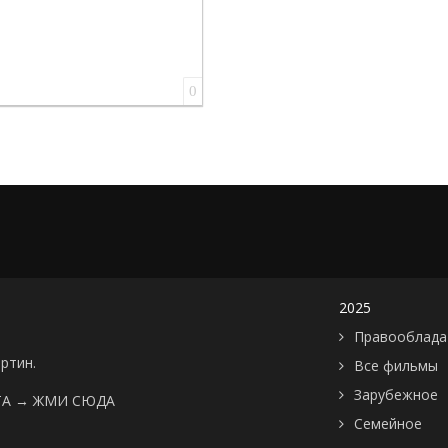
0
2025
Правооблада
артин.
Все фильмы
Зарубежное
ТА →
ЖМИ СЮДА
Семейное