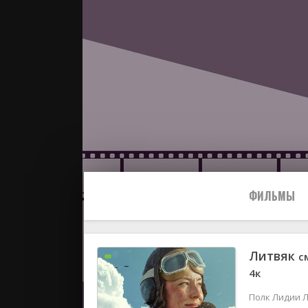
ФИЛЬМЫ
Литвяк
с
Все
4к
2024
Полк Лидии Л