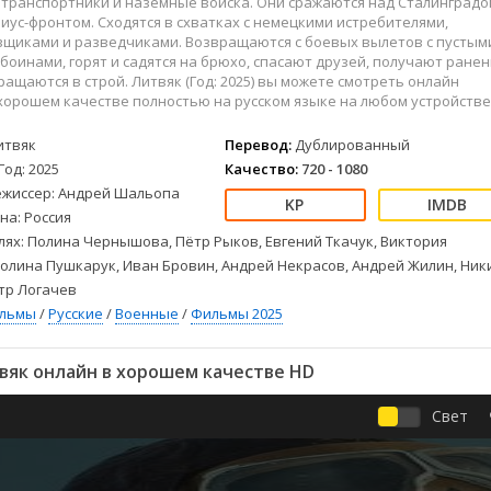
транспортники и наземные войска. Они сражаются над Сталинградо
Детективы
2023
Семейные
иус-фронтом. Сходятся в схватках с немецкими истребителями,
Детские
2022
Спорт
щиками и разведчиками. Возвращаются с боевых вылетов с пустым
Драмы
2021
Триллеры
боинами, горят и садятся на брюхо, спасают друзей, получают ране
ращаются в строй. Литвяк (Год: 2025) вы можете смотреть онлайн
Комедии
Ужасы
хорошем качестве полностью на русском языке на любом устройстве
Русские
Фантастика
итвяк
Перевод:
Дублированный
СССР
Фэнтези
Год: 2025
Качество:
720 - 1080
ые
Зарубежные
ежиссер: Андрей Шальопа
Фильмы из соцетей
на: Россия
лях: Полина Чернышова, Пётр Рыков, Евгений Ткачук, Виктория
олина Пушкарук, Иван Бровин, Андрей Некрасов, Андрей Жилин, Ник
тр Логачев
ильмы
/
Русские
/
Военные
/
Фильмы 2025
вяк онлайн в хорошем качестве HD
Свет