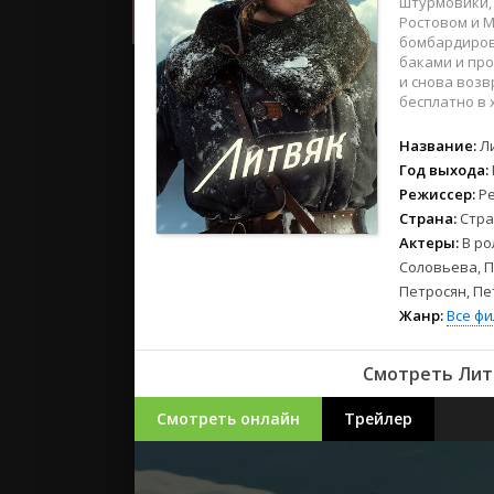
штурмовики, 
2023
Ростовом и М
2022
бомбардиров
2021
баками и про
и снова возв
бесплатно в 
Русские
Название:
Л
СССР
Год выхода:
Зарубежн
Режиссер:
Р
Страна:
Стра
Актеры:
В ро
Соловьева, П
Петросян, Пе
Жанр:
Все ф
Смотреть Лит
Смотреть онлайн
Трейлер