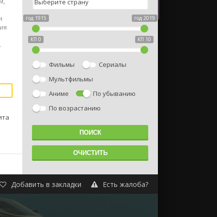
м,
и
год 1915
год 2019
ния
КП 0
КП 10
.
Фильмы
Сериалы
Мультфильмы
Аниме
По убыванию
По возрастанию
ита
Добавить в закладки
Есть жалоба?