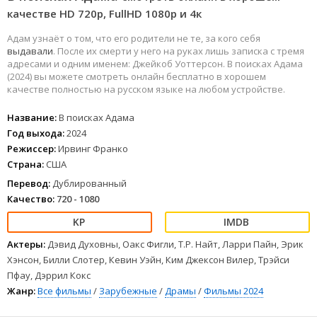
качестве HD 720p, FullHD 1080р и 4к
Адам узнаёт о том, что его родители не те, за кого себя
выдавали
. После их смерти у него на руках лишь записка с тремя
адресами и одним именем: Джейкоб Уоттерсон. В поисках Адама
(2024) вы можете смотреть онлайн бесплатно в хорошем
качестве полностью на русском языке на любом устройстве.
Название:
В поисках Адама
Год выхода:
2024
Режиссер:
Ирвинг Франко
Страна:
США
Перевод:
Дублированный
Качество:
720 - 1080
Актеры:
Дэвид Духовны, Оакс Фигли, Т.Р. Найт, Ларри Пайн, Эрик
Хэнсон, Билли Слотер, Кевин Уэйн, Ким Джексон Вилер, Трэйси
Пфау, Дэррил Кокс
Жанр:
Все фильмы
/
Зарубежные
/
Драмы
/
Фильмы 2024