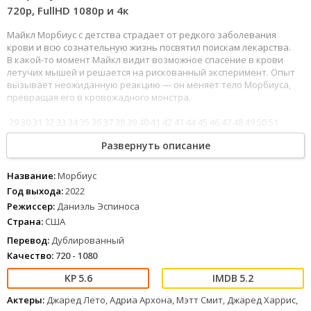
720p, FullHD 1080р и 4к
Майкл Морбиус с детства страдает от редкого заболевания
крови и всю сознательную жизнь посвятил поискам лекарства.
В какой-то момент Майкл видит возможное спасение в крови
летучих мышей и решается на рискованный эксперимент. Опыт
вызывает неожиданную реакцию — он меняет тело Морбиуса,
превращая его в кровожадного монстра.
29
30
31
32
33
34
35
36
37
38
39
40
41
42
43
44
45
46
47
48
49
50
51
52
Морбиус (2022) вы можете смотреть онлайн бесплатно в
Развернуть описание
хорошем качестве полностью на русском языке на любом
устройстве.
Название:
Морбиус
Год выхода:
2022
Режиссер:
Даниэль Эспиноса
Страна:
США
Перевод:
Дублированный
Качество:
720 - 1080
5.6
5.2
Актеры:
Джаред Лето, Адриа Архона, Мэтт Смит, Джаред Харрис,