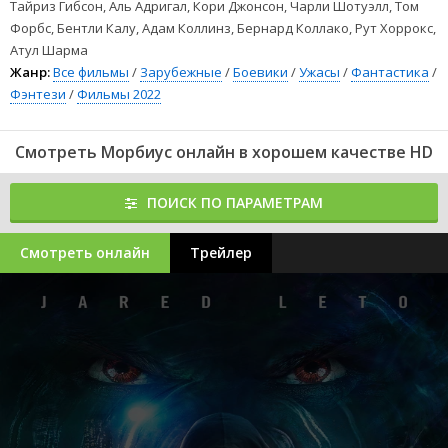
Тайриз Гибсон, Аль Адригал, Кори Джонсон, Чарли Шотуэлл, Том
Форбс, Бентли Калу, Адам Коллинз, Бернард Коллако, Рут Хоррокс,
Атул Шарма
Жанр:
Все фильмы
/
Зарубежные
/
Боевики
/
Ужасы
/
Фантастика
/
Фэнтези
/
Фильмы 2022
Смотреть Морбиус онлайн в хорошем качестве HD
ПОИСК ПО ПАРАМЕТРАМ
Смотреть онлайн
Трейлер