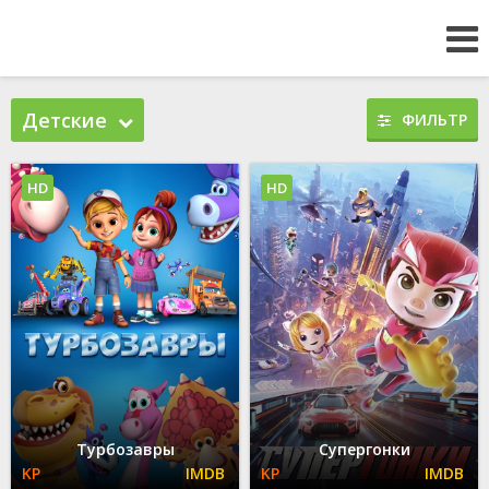
Детские
ФИЛЬТР
HD
HD
Турбозавры
Супергонки