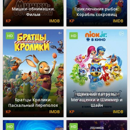
Мишки-обнимашки.
Приключения рыбок:
Фильм
Корабль сокровищ
HD
HD
Щенячий патруль:
Братцы Кролики:
Мегащенки и Шиммер и
Пасхальный переполох
Шайн
HD
HD