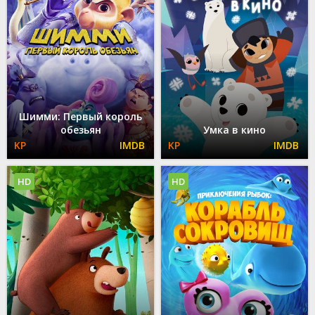
Шимми: Первый король
обезьян
Умка в кино
HD
HD