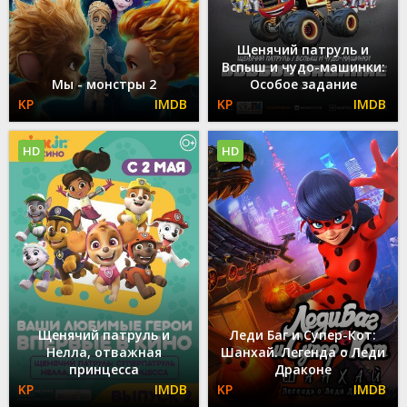
Щенячий патруль и
Вспыш и чудо-машинки:
Мы - монстры 2
Особое задание
HD
HD
Щенячий патруль и
Леди Баг и Супер-Кот:
Нелла, отважная
Шанхай. Легенда о Леди
принцесса
Драконе