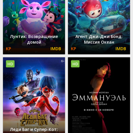
Лунтик: Возвращение
Агент Джи-Джи Бонд:
домой
Миссия Океан
HD
HD
Леди Баг и Супер-Кот: